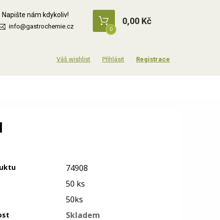
Napište nám kdykoliv!
0,00 Kč
info@gastrochemie.cz
0
Přihlásit
Registrace
l
uktu
74908
50 ks
50ks
Skladem
ost