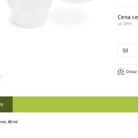
Cena ce
vč. DPH
Dotaz 
is
 mm, 80 ml