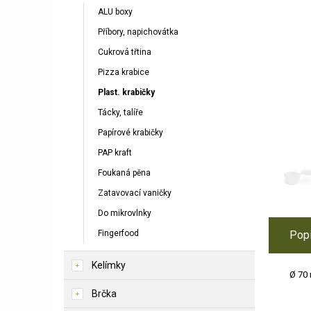
ALU boxy
Příbory, napichovátka
Cukrová třtina
Pizza krabice
Plast. krabičky
Tácky, talíře
Papírové krabičky
PAP kraft
Foukaná pěna
Zatavovací vaničky
Do mikrovlnky
Fingerfood
Pop
Kelímky
Ø 70
Brčka