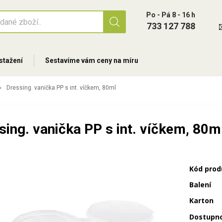
Po - Pá 8 - 16 h
733 127 788
stažení
Sestavíme vám ceny na míru
Dressing. vanička PP s int. víčkem, 80ml
sing. vanička PP s int. víčkem, 80m
Kód prod
Balení
Karton
Dostupn