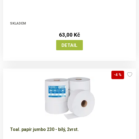
SKLADEM
63,00 Kč
-4 %
Toal. papír jumbo 230 - bílý, 2vrst.