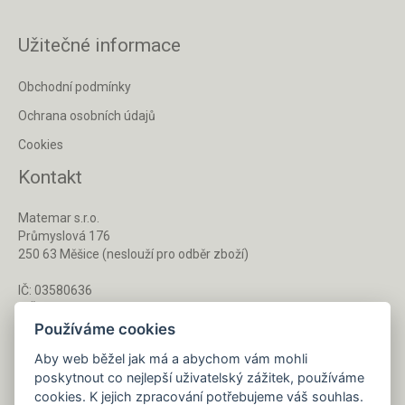
Užitečné informace
Obchodní podmínky
Ochrana osobních údajů
Cookies
Kontakt
Matemar s.r.o.
Průmyslová 176
250 63 Měšice (neslouží pro odběr zboží)
IČ: 03580636
DIČ: CZ03580636
Používáme cookies
Aby web běžel jak má a abychom vám mohli
Po - Pá 8 - 16 h
poskytnout co nejlepší uživatelský zážitek, používáme
733 127 788
cookies. K jejich zpracování potřebujeme váš souhlas.