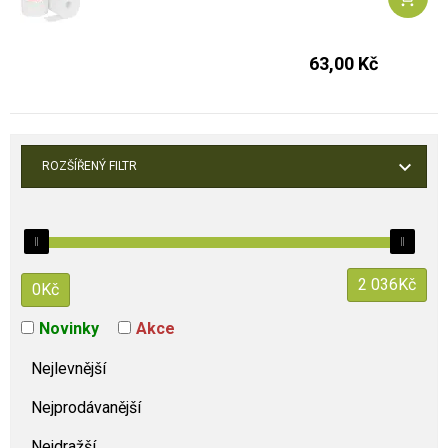
63,00 Kč
ROZŠÍŘENÝ FILTR
2 036
Kč
0
Kč
Novinky
Akce
Nejlevnější
Nejprodávanější
Nejdražší