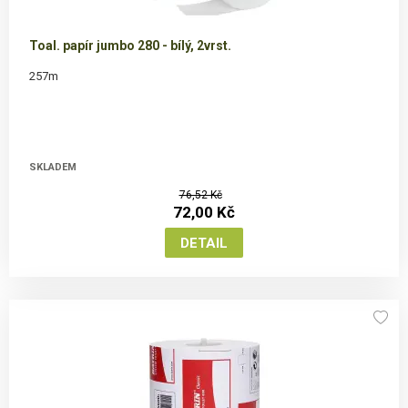
Toal. papír jumbo 280 - bílý, 2vrst.
257m
SKLADEM
76,52 Kč
72,00 Kč