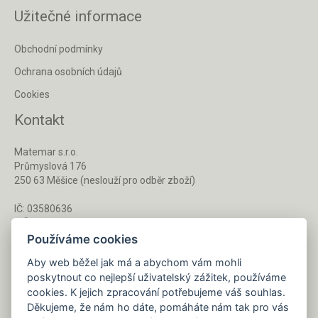
Užitečné informace
Obchodní podmínky
Ochrana osobních údajů
Cookies
Kontakt
Matemar s.r.o.
Průmyslová 176
250 63 Měšice (neslouží pro odběr zboží)
IČ: 03580636
DIČ: CZ03580636
Používáme cookies
Aby web běžel jak má a abychom vám mohli
Po - Pá 8 - 16 h
poskytnout co nejlepší uživatelský zážitek, používáme
733 127 788
cookies. K jejich zpracování potřebujeme váš souhlas.
Děkujeme, že nám ho dáte, pomáháte nám tak pro vás