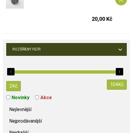
20,00 Kč
ROZŠÍŘENÝ FILTR
104
Kč
2
Kč
Novinky
Akce
Nejlevnější
Nejprodávanější
Nejdražší