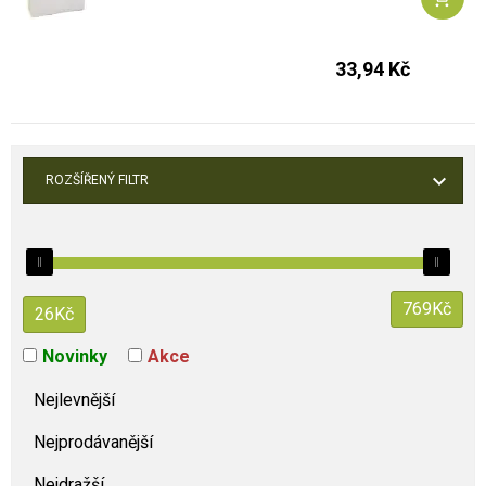
33,94 Kč
ROZŠÍŘENÝ FILTR
769
Kč
26
Kč
Novinky
Akce
Nejlevnější
Nejprodávanější
Nejdražší