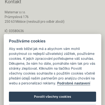
Kontakt
Matemar s.r.o.
Průmyslová 176
250 63 Měšice (neslouží pro odběr zboží)
IČ: 03580636
DIČ: CZ03580636
Používáme cookies
Aby web běžel jak má a abychom vám mohli
Po - Pá 8 - 16 h
poskytnout co nejlepší uživatelský zážitek, používáme
733 127 788
cookies. K jejich zpracování potřebujeme váš souhlas.
Děkujeme, že nám ho dáte, pomáháte nám tak pro vás
stránky zlepšovat. Kliknutím na tlačítko Povolit
Napište nám kdykoliv!
všechny cookies souhlasíte s použitím cookies včetně
info@gastrochemie.cz
předání údajů našim partnerům pro analýzu chování na
webu a personalizaci reklamy.
Podrobné nastavení
Povolit všechny cookies