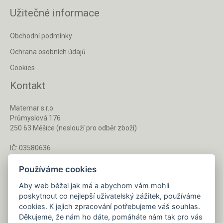
Užitečné informace
Obchodní podmínky
Ochrana osobních údajů
Cookies
Kontakt
Matemar s.r.o.
Průmyslová 176
250 63 Měšice (neslouží pro odběr zboží)
IČ: 03580636
DIČ: CZ03580636
Používáme cookies
Aby web běžel jak má a abychom vám mohli
Po - Pá 8 - 16 h
poskytnout co nejlepší uživatelský zážitek, používáme
733 127 788
cookies. K jejich zpracování potřebujeme váš souhlas.
Děkujeme, že nám ho dáte, pomáháte nám tak pro vás