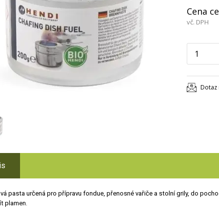
Cena ce
vč. DPH
Dotaz 
is
vá pasta určená pro přípravu fondue, přenosné vařiče a stolní grily, do poch
ít plamen.