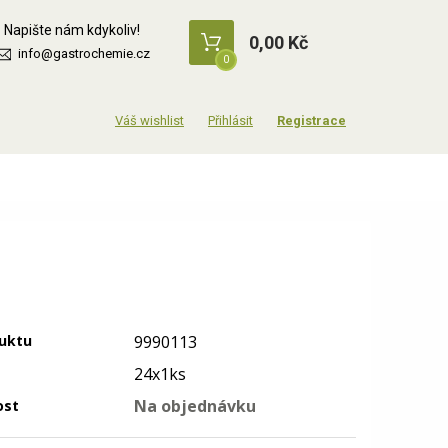
Napište nám kdykoliv!
0,00 Kč
info@gastrochemie.cz
0
Přihlásit
Registrace
uktu
9990113
24x1ks
Na objednávku
ost