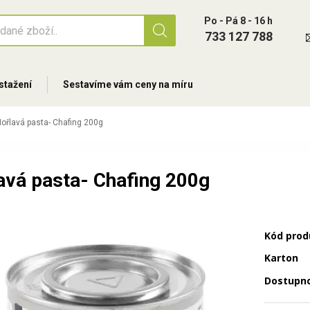
Po - Pá 8 - 16 h
733 127 788
stažení
Sestavíme vám ceny na míru
ořlavá pasta- Chafing 200g
avá pasta- Chafing 200g
Kód prod
Karton
Dostupn