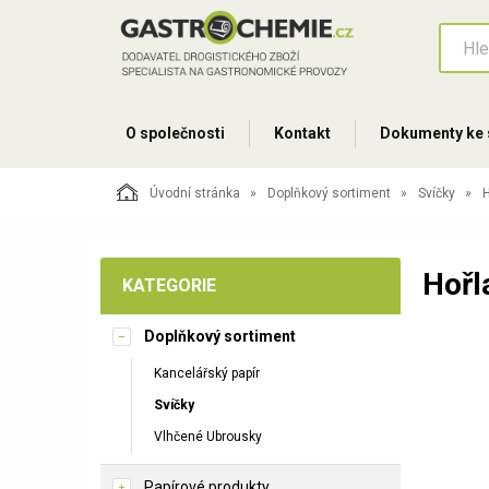
O společnosti
Kontakt
Dokumenty ke 
Úvodní stránka
Doplňkový sortiment
Svíčky
H
Hořl
KATEGORIE
Doplňkový sortiment
Kancelářský papír
Svíčky
Vlhčené Ubrousky
Papírové produkty