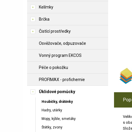
Kelímky
Brčka
Čistící prostředky
Osvěžovače, odpuzovače
Vonný program EKCOS
Péče o pokožku
PROFIMAX - profichemie
Úklidové pomůcky
Pop
Houbičky, drátěnky
Hadry, utěrky
Velik
Mopy, kýble, smetáky
s oba
Štětky, zvony
Slože