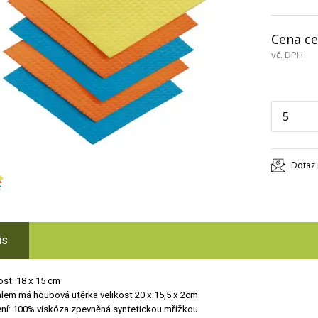
Cena ce
vč. DPH
Dotaz 
is
ost: 18 x 15 cm
lem má houbová utěrka velikost 20 x 15,5 x 2cm
ní: 100% viskóza zpevněná syntetickou mřížkou