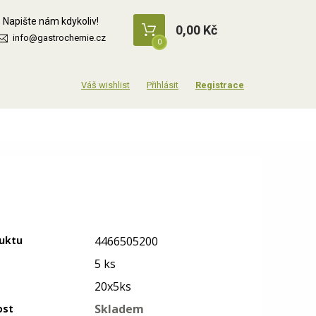
Napište nám kdykoliv!
0,00 Kč
info@gastrochemie.cz
0
Přihlásit
Registrace
uktu
4466505200
5 ks
20x5ks
Skladem
ost