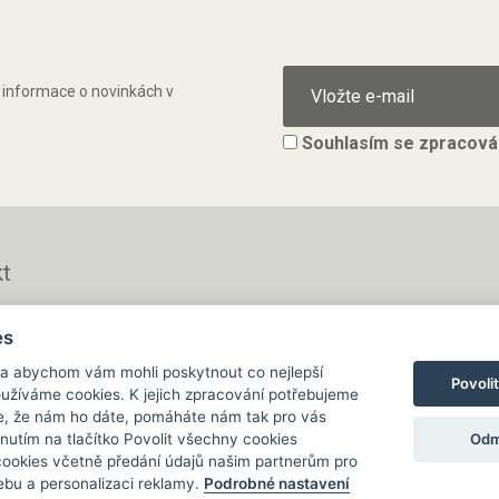
ě informace o novinkách v
Souhlasím se
zpracová
t
.r.o.
Po - Pá 8 - 16 h
es
vá 176
733 127 788
šice (neslouží pro
 a abychom vám mohli poskytnout co nejlepší
Povoli
ží)
používáme cookies. K jejich zpracování potřebujeme
Napište nám kdykoliv!
e, že nám ho dáte, pomáháte nám tak pro vás
0636
info@gastrochemie.cz
Odm
knutím na tlačítko Povolit všechny cookies
3580636
 cookies včetně předání údajů našim partnerům pro
bu a personalizaci reklamy.
Podrobné nastavení