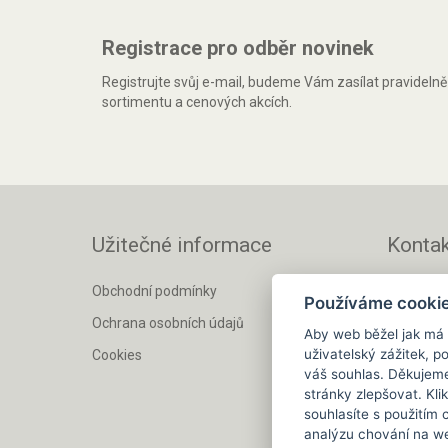
Registrace pro odběr novinek
Registrujte svůj e-mail, budeme Vám zasílat pravideln
sortimentu a cenových akcích.
Užitečné informace
Kontak
Matemar s
Obchodní podmínky
Používáme cooki
Průmyslo
Ochrana osobních údajů
250 63 Mě
Aby web běžel jak má
odběr zbo
uživatelský zážitek, 
Cookies
váš souhlas. Děkujem
IČ: 0358
stránky zlepšovat. Kli
DIČ: CZ0
souhlasíte s použitím
analýzu chování na we