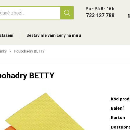
Po - Pá 8 - 16 h
733 127 788
stažení
Sestavíme vám ceny na míru
těnky
Houbohadry BETTY
bohadry BETTY
Kód prod
Balení
Karton
Dostupn