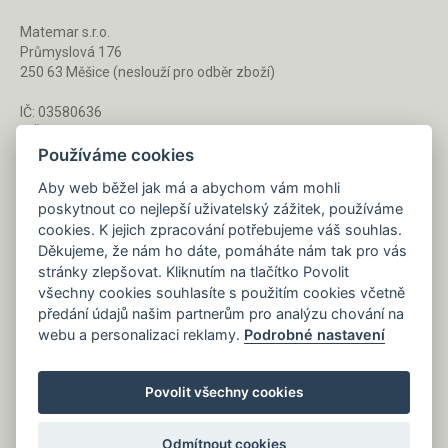
Matemar s.r.o.
Průmyslová 176
250 63 Měšice (neslouží pro odběr zboží)
IČ: 03580636
DIČ: CZ03580636
Používáme cookies
Aby web běžel jak má a abychom vám mohli
Po - Pá 8 - 16 h
poskytnout co nejlepší uživatelský zážitek, používáme
733 127 788
cookies. K jejich zpracování potřebujeme váš souhlas.
Děkujeme, že nám ho dáte, pomáháte nám tak pro vás
stránky zlepšovat. Kliknutím na tlačítko Povolit
Napište nám kdykoliv!
všechny cookies souhlasíte s použitím cookies včetně
info@gastrochemie.cz
předání údajů našim partnerům pro analýzu chování na
webu a personalizaci reklamy.
Podrobné nastavení
Povolit všechny cookies
Odmítnout cookies