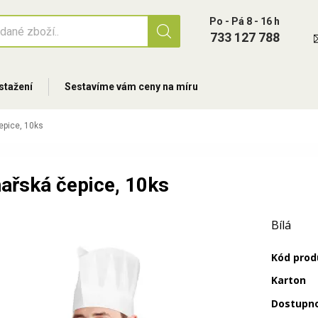
Po - Pá 8 - 16 h
733 127 788
stažení
Sestavíme vám ceny na míru
epice, 10ks
ařská čepice, 10ks
Bílá
Kód prod
Karton
Dostupn