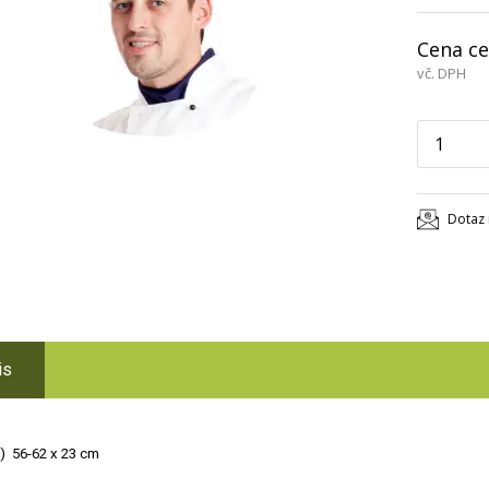
Cena ce
vč. DPH
Dotaz 
is
) 56-62 x 23 cm