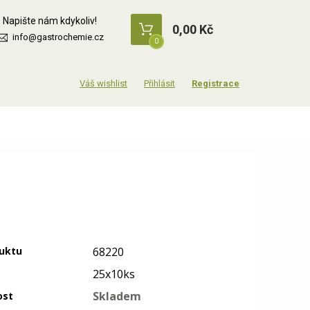
Napište nám kdykoliv!
0,00 Kč
info@gastrochemie.cz
0
Přihlásit
Registrace
uktu
68220
25x10ks
Skladem
ost