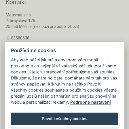
Kontakt
Matemar s.r.o.
Průmyslová 176
250 63 Měšice (neslouží pro odběr zboží)
IČ: 03580636
DIČ: CZ03580636
Používáme cookies
Aby web běžel jak má a abychom vám mohli
Po - Pá 8 - 16 h
poskytnout co nejlepší uživatelský zážitek, používáme
733 127 788
cookies. K jejich zpracování potřebujeme váš souhlas.
Děkujeme, že nám ho dáte, pomáháte nám tak pro vás
stránky zlepšovat. Kliknutím na tlačítko Povolit
Napište nám kdykoliv!
všechny cookies souhlasíte s použitím cookies včetně
info@gastrochemie.cz
předání údajů našim partnerům pro analýzu chování na
webu a personalizaci reklamy.
Podrobné nastavení
Povolit všechny cookies