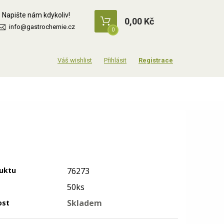
Napište nám kdykoliv!
0,00 Kč
info@gastrochemie.cz
0
Přihlásit
Registrace
uktu
76273
50ks
Skladem
ost