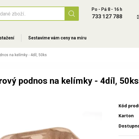
Po - Pá 8 - 16 h
733 127 788
stažení
Sestavíme vám ceny na míru
dnos na kelímky - 4díl, 50ks
rový podnos na kelímky - 4díl, 50ks
Kód prod
Karton
Dostupn