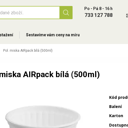
Po - Pá 8 - 16 h
733 127 788
stažení
Sestavíme vám ceny na míru
Pol. miska AIRpack bílá (500ml)
 miska AIRpack bílá (500ml)
Kód prod
Balení
Karton
Dostupn