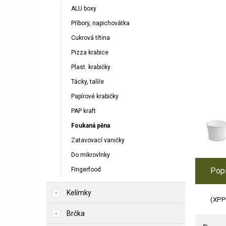
ALU boxy
Příbory, napichovátka
Cukrová třtina
Pizza krabice
Plast. krabičky
Tácky, talíře
Papírové krabičky
PAP kraft
Foukaná pěna
Zatavovací vaničky
Do mikrovlnky
Fingerfood
Pop
Kelímky
(XPP
Brčka