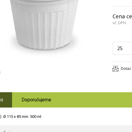
Cena ce
vč. DPH
Dotaz 
is
Doporučujeme
) Ø 115 x 85 mm 500 ml