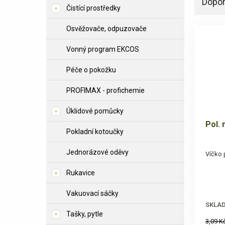
Dopo
Čistící prostředky
Osvěžovače, odpuzovače
Vonný program EKCOS
Péče o pokožku
PROFIMAX - profichemie
Úklidové pomůcky
Pol.
Pokladní kotoučky
Jednorázové oděvy
Víčko 
Rukavice
Vakuovací sáčky
SKLA
Tašky, pytle
3,09 K