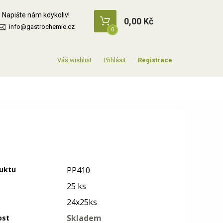
Napište nám kdykoliv!
0,00 Kč
info@gastrochemie.cz
0
Přihlásit
Registrace
uktu
PP410
25 ks
24x25ks
Skladem
ost