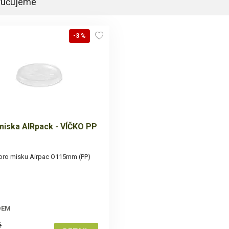
ručujeme
-3 %
 miska AIRpack - VÍČKO PP
pro misku Airpac O115mm (PP)
DEM
č