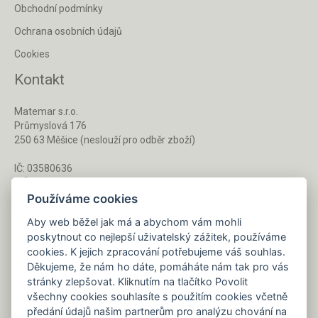
Obchodní podmínky
Ochrana osobních údajů
Cookies
Kontakt
Matemar s.r.o.
Průmyslová 176
250 63 Měšice (neslouží pro odběr zboží)
IČ: 03580636
DIČ: CZ03580636
Používáme cookies
Aby web běžel jak má a abychom vám mohli
Po - Pá 8 - 16 h
poskytnout co nejlepší uživatelský zážitek, používáme
733 127 788
cookies. K jejich zpracování potřebujeme váš souhlas.
Děkujeme, že nám ho dáte, pomáháte nám tak pro vás
stránky zlepšovat. Kliknutím na tlačítko Povolit
Napište nám kdykoliv!
všechny cookies souhlasíte s použitím cookies včetně
info@gastrochemie.cz
předání údajů našim partnerům pro analýzu chování na