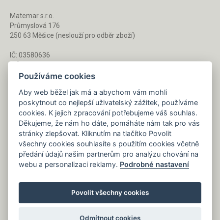
Matemar s.r.o.
Průmyslová 176
250 63 Měšice (neslouží pro odběr zboží)
IČ: 03580636
DIČ: CZ03580636
Používáme cookies
Aby web běžel jak má a abychom vám mohli
Po - Pá 8 - 16 h
poskytnout co nejlepší uživatelský zážitek, používáme
733 127 788
cookies. K jejich zpracování potřebujeme váš souhlas.
Děkujeme, že nám ho dáte, pomáháte nám tak pro vás
stránky zlepšovat. Kliknutím na tlačítko Povolit
Napište nám kdykoliv!
všechny cookies souhlasíte s použitím cookies včetně
info@gastrochemie.cz
předání údajů našim partnerům pro analýzu chování na
webu a personalizaci reklamy.
Podrobné nastavení
Povolit všechny cookies
Odmítnout cookies