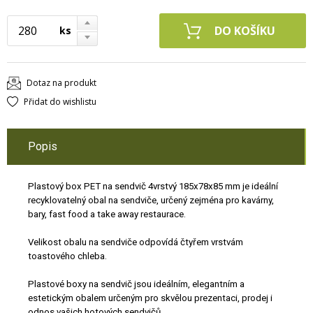
ks
Dotaz na produkt
Přidat do wishlistu
Popis
Plastový box PET na sendvič 4vrstvý 185x78x85 mm je ideální
recyklovatelný obal na sendviče, určený zejména pro kavárny,
bary, fast food a take away restaurace.
Velikost obalu na sendviče odpovídá čtyřem vrstvám
toastového chleba.
Plastové boxy na sendvič jsou ideálním, elegantním a
estetickým obalem určeným pro skvělou prezentaci, prodej i
odnos vašich hotových sendvičů.