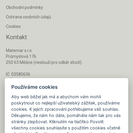
Obchodní podmínky
Ochrana osobních údajů
Cookies
Kontakt
Matemar s.r.o.
Průmyslová 176
250 63 Měšice (neslouží pro odběr zboží)
IČ: 03580636
DIČ: CZ03580636
Používáme cookies
Aby web běžel jak má a abychom vám mohli
Po - Pá 8 - 16 h
poskytnout co nejlepší uživatelský zážitek, používáme
733 127 788
cookies. K jejich zpracování potřebujeme váš souhlas.
Děkujeme, že nám ho dáte, pomáháte nám tak pro vás
stránky zlepšovat. Kliknutím na tlačítko Povolit
Napište nám kdykoliv!
všechny cookies souhlasíte s použitím cookies včetně
info@gastrochemie.cz