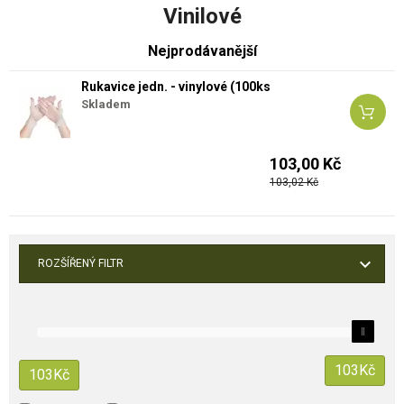
Vinilové
Nejprodávanější
Rukavice jedn. - vinylové (100ks
Skladem
103,00 Kč
103,02 Kč
ROZŠÍŘENÝ FILTR
103
Kč
103
Kč