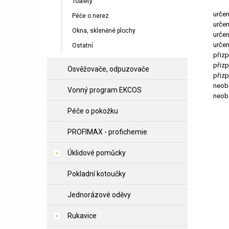
Toalety
urče
Péče o nerez
určen
Okna, skleněné plochy
určen
určen
Ostatní
přizp
přizp
Osvěžovače, odpuzovače
přiz
neobs
Vonný program EKCOS
neobs
Péče o pokožku
PROFIMAX - profichemie
Úklidové pomůcky
Pokladní kotoučky
Jednorázové oděvy
Rukavice