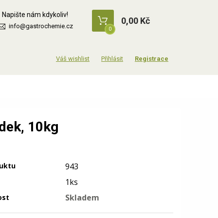
Napište nám kdykoliv!
0,00 Kč
info@gastrochemie.cz
0
Přihlásit
Registrace
dek, 10kg
uktu
943
1ks
Skladem
ost