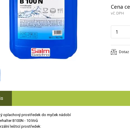
Cena ce
vč. DPH
Dotaz 
is
tý oplachový prostředek do myček nádobí
rhalter B100N - 10 litrů
rzální lešticí prostředek: