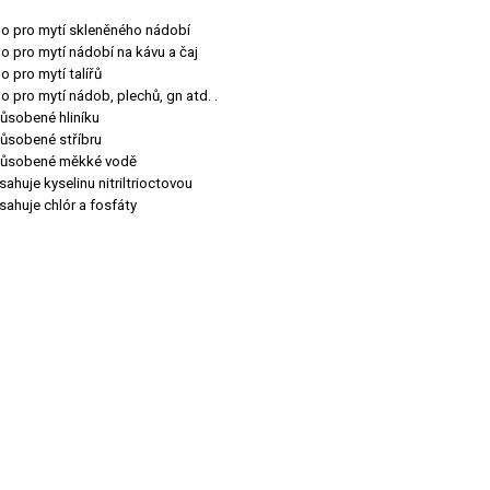
no pro mytí skleněného nádobí
o pro mytí nádobí na kávu a čaj
o pro mytí talířů
o pro mytí nádob, plechů, gn atd. .
ůsobené hliníku
ůsobené stříbru
působené měkké vodě
ahuje kyselinu nitriltrioctovou
ahuje chlór a fosfáty