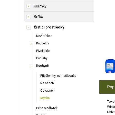
Kelímky
Brčka
Čistící prostředky
Dezinfekce
Koupelny
Pivní sklo
Podlahy
Kuchyně
Připáleniny, odmašťovače
Na nádobí
Pop
Odvápnění
Myčka
Teku
Winte
Péče o nábytek
Unive