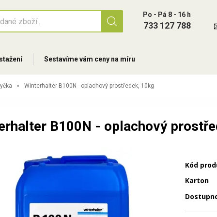
Po - Pá 8 - 16 h
733 127 788
stažení
Sestavíme vám ceny na míru
yčka
Winterhalter B100N - oplachový prostředek, 10kg
erhalter B100N - oplachový prostře
Kód prod
Karton
Dostupn