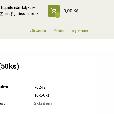
Napište nám kdykoliv!
0,00 Kč
info@gastrochemie.cz
0
Přihlásit
Registrace
(50ks)
uktu
76242
16x50ks
Skladem
ost