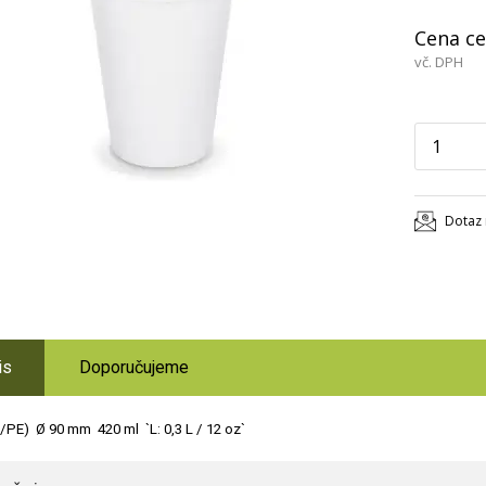
Cena ce
vč. DPH
Dotaz 
is
Doporučujeme
PE) Ø 90 mm 420 ml `L: 0,3 L / 12 oz`