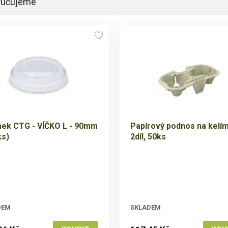
ručujeme
mek CTG - VÍČKO L - 90mm
Papírový podnos na kelím
ks)
2díl, 50ks
DEM
SKLADEM