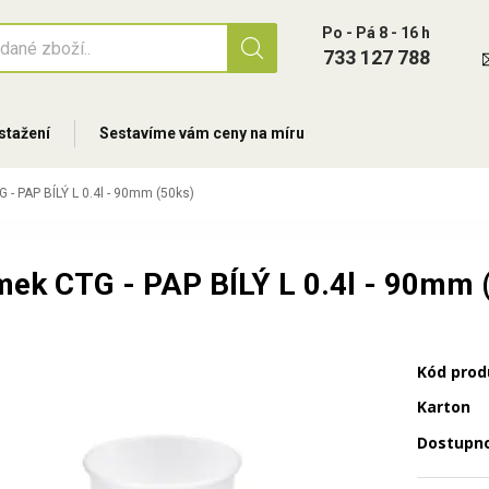
Po - Pá 8 - 16 h
733 127 788
stažení
Sestavíme vám ceny na míru
 - PAP BÍLÝ L 0.4l - 90mm (50ks)
mek CTG - PAP BÍLÝ L 0.4l - 90mm 
Kód prod
Karton
Dostupn