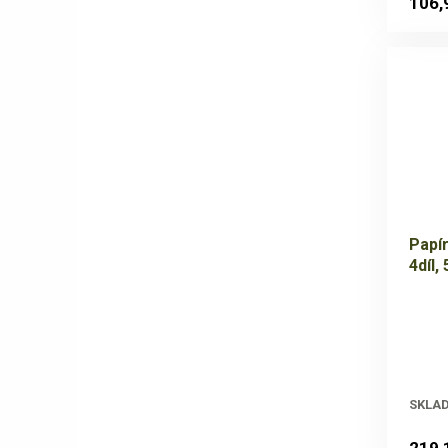
106,
Papí
4díl,
SKLA
219,