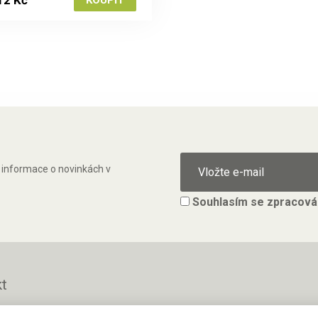
ě informace o novinkách v
Souhlasím se
zpracová
t
.r.o.
Po - Pá 8 - 16 h